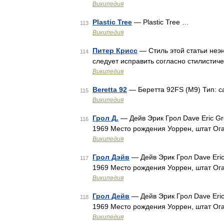
Википедия
Plastic Tree
— Plastic Tree …
113
Википедия
Питер Крисс
— Стиль этой статьи неэ
114
следует исправить согласно стилисти
Википедия
Beretta 92
— Беретта 92FS (M9) Тип: 
115
Википедия
Грол Д.
— Дейв Эрик Грол Dave Eric Gr
116
1969 Место рождения Уоррен, штат Ог
Википедия
Грол Дэйв
— Дейв Эрик Грол Dave Eric
117
1969 Место рождения Уоррен, штат Ог
Википедия
Грол Дейв
— Дейв Эрик Грол Dave Eric
118
1969 Место рождения Уоррен, штат Ог
Википедия