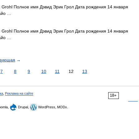
 Grohl Полное имя Дэвид Эрик Грол Дата рождения 14 января
айо …
 Grohl Полное имя Дэвид Эрик Грол Дата рождения 14 января
айо …
дующая
→
7
8
9
10
11
12
13
ка
,
Реклама на сайте
18+
omla,
Drupal,
WordPress, MODx.