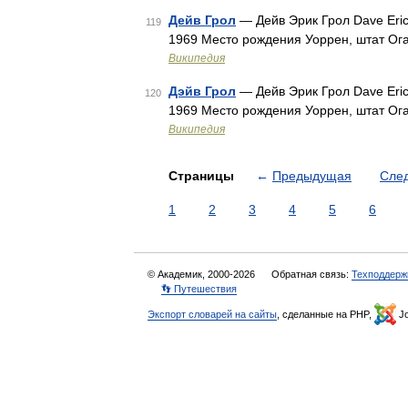
Дейв Грол
— Дейв Эрик Грол Dave Eric
119
1969 Место рождения Уоррен, штат Ог
Википедия
Дэйв Грол
— Дейв Эрик Грол Dave Eric
120
1969 Место рождения Уоррен, штат Ог
Википедия
Страницы
←
Предыдущая
Сле
1
2
3
4
5
6
© Академик, 2000-2026
Обратная связь:
Техподдерж
👣 Путешествия
Экспорт словарей на сайты
, сделанные на PHP,
Jo