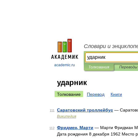
Словари и энциклоп
academic.ru
Толкования
Переводы
ударник
Толкование
Перевод
Книги
Саратовский троллейбус
— Саратовс
111
Википедия
Фридмен, Марти
— Марти Фридман Mar
112
Дата рождения 8 декабря 1962 Место 